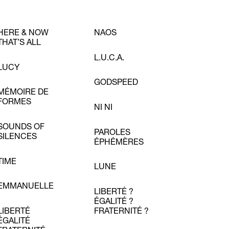
HERE & NOW
NAOS
THAT’S ALL
L.U.C.A.
LUCY
GODSPEED
MÉMOIRE DE
FORMES
NI NI
SOUNDS OF
PAROLES
SILENCES
ÉPHÉMÈRES
TIME
LUNE
EMMANUELLE
LIBERTÉ ?
ÉGALITÉ ?
LIBERTÉ
FRATERNITÉ ?
ÉGALITÉ