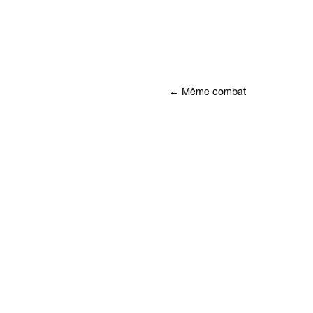
←
Même combat
Sommaire
Informations
Éditions
Œuvres
Contact
Collectionneur