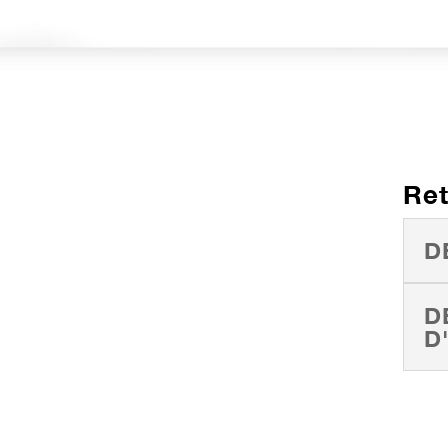
Ret
D
D
D