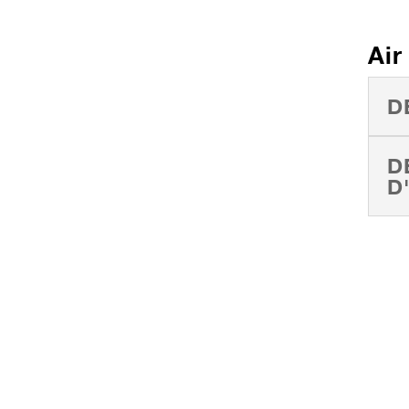
Air
D
D
D