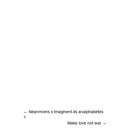
←
Néanmoins s'imaginent-ils analphabètes
?
Make love not war
→